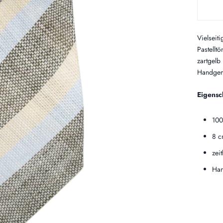
Vielseit
Pastellt
zartgelb
Handgema
Eigensc
100
8 c
zei
Han