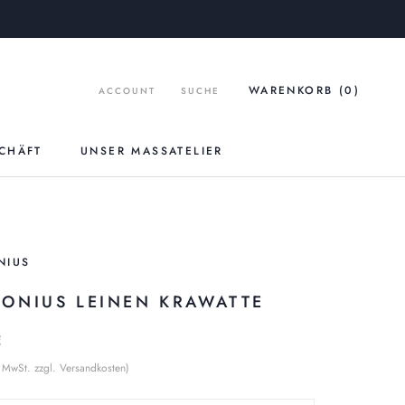
WARENKORB (
0
)
ACCOUNT
SUCHE
CHÄFT
UNSER MASSATELIER
UNSER MASSATELIER
NIUS
RONIUS LEINEN KRAWATTE
€
% MwSt. zzgl. Versandkosten)