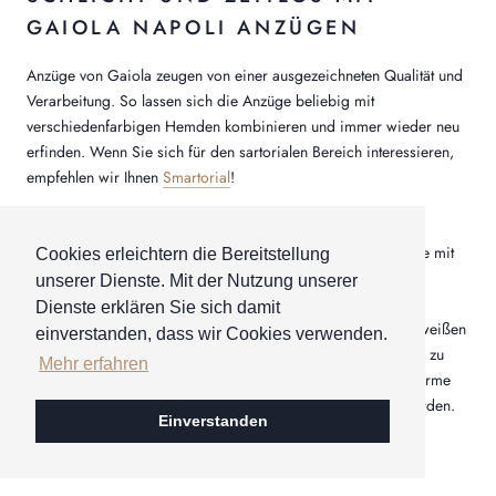
GAIOLA NAPOLI ANZÜGEN
Anzüge von Gaiola zeugen von einer ausgezeichneten Qualität und
Verarbeitung. So lassen sich die Anzüge beliebig mit
verschiedenfarbigen Hemden kombinieren und immer wieder neu
erfinden. Wenn Sie sich für den sartorialen Bereich interessieren,
empfehlen wir Ihnen
Smartorial
!
Wie wäre es beispielsweise mit einem hellblauen Zweiteiler,
zusammen mit einem weißen Hemd und einer Seidenkrawatte mit
Cookies erleichtern die Bereitstellung
Musterung?
unserer Dienste. Mit der Nutzung unserer
Dienste erklären Sie sich damit
Ebenso könnte ein Sakko in Beige perfekt zu einer schicken weißen
einverstanden, dass wir Cookies verwenden.
Chino passen, um einen eleganten und dennoch lockeren Stil zu
Mehr erfahren
kreieren. Die Mode von Gaiola lässt immer italienischen Charme
einfließen und kann passend zu vielen Anlässen getragen werden.
Einverstanden
BELIEBTE TOPIC & BRANDS: