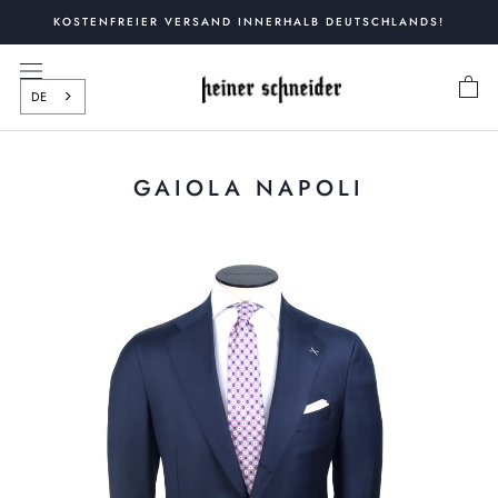
Zum
KOSTENFREIER VERSAND INNERHALB DEUTSCHLANDS!
Inhalt
springen
DE
GAIOLA NAPOLI