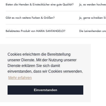
Bieten die Hemden & Einstecktücher eine gute Qualität?
Ja, es werden hochwer
Gibt es noch weitere Farben & Größen?
Ja, gerne schreiben S
Beliebtestes Produkt von MARIA SANTANGELO?
Die Leinenhemden und 
Cookies erleichtern die Bereitstellung
@HEINERSCHNEIDER
unserer Dienste. Mit der Nutzung unserer
FOLLOW ME
Dienste erklären Sie sich damit
einverstanden, dass wir Cookies verwenden.
Mehr erfahren
Einverstanden