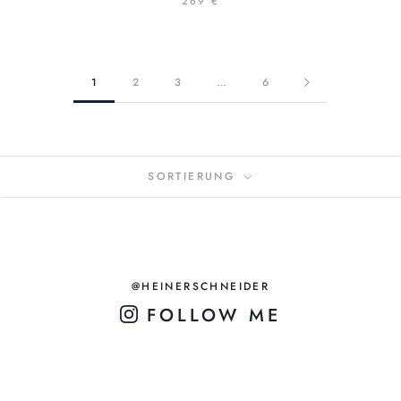
269 €
1
2
3
…
6
SORTIERUNG
@HEINERSCHNEIDER
FOLLOW ME