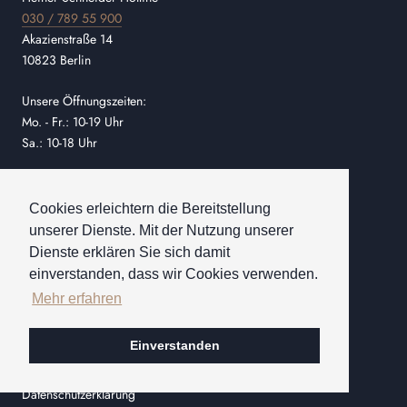
030 / 789 55 900
Akazienstraße 14
10823 Berlin
Unsere Öffnungszeiten:
Mo. - Fr.: 10-19 Uhr
Sa.: 10-18 Uhr
Schreiben Sie uns!
kontakt@heinerschneider.de
Cookies erleichtern die Bereitstellung
unserer Dienste. Mit der Nutzung unserer
Dienste erklären Sie sich damit
INFORMATION
einverstanden, dass wir Cookies verwenden.
Mehr erfahren
Versand & einfache Retouren!
Allgemeine Geschäftsbedingungen
Einverstanden
Bestellvorgang
Datenschutzerklärung