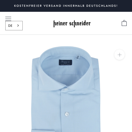
Zum
KOSTENFREIER VERSAND INNERHALB DEUTSCHLANDS!
Inhalt
springen
DE