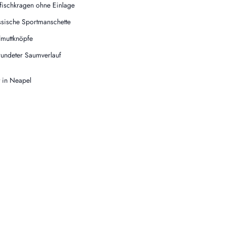
fischkragen ohne Einlage
ssische Sportmanschette
lmuttknöpfe
undeter Saumverlauf
t in Neapel