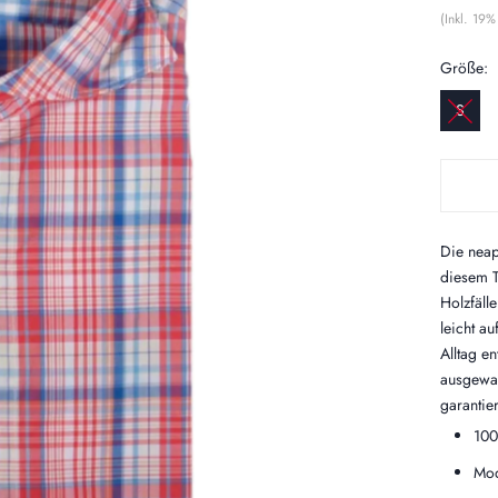
(Inkl. 19
Größe:
S
Die neap
diesem T
Holzfäll
leicht au
Alltag e
ausgewas
garantier
100
Mod