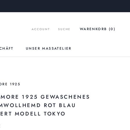
WARENKORB (
0
)
ACCOUNT
SUCHE
CHÄFT
UNSER MASSATELIER
UNSER MASSATELIER
ORE 1925
AMORE 1925 GEWASCHENES
MWOLLHEMD ROT BLAU
IERT MODELL TOKYO
€