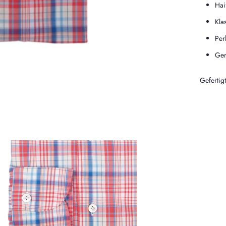
Hai
Kla
Per
Ger
Gefertig