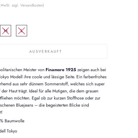
% MwSt. zzgl. Versandkosten)
M
L
AUSVERKAUFT
olitanischen Meister von
Finamore 1925
zeigen auch bei
okyo Modell ihre coole und lässige Seite. Ein farbenfrohes
erhemd aus sehr dünnem Sommerstoff, welches sich super
f der Haut trägt. Ideal für alle Mutigen, die dem grauen
ntfliehen möchten. Egal ob zur kurzen Stoffhose oder zur
chenen Bluejeans – die begeisterten Blicke sind
t!
% Baumwolle
ell Tokyo