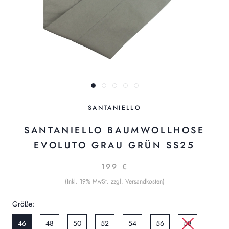
SANTANIELLO
SANTANIELLO BAUMWOLLHOSE
EVOLUTO GRAU GRÜN SS25
199 €
(Inkl. 19% MwSt. zzgl. Versandkosten)
Größe:
46
48
50
52
54
56
58