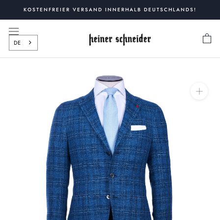
Zum
KOSTENFREIER VERSAND INNERHALB DEUTSCHLANDS!
Inhalt
springen
DE