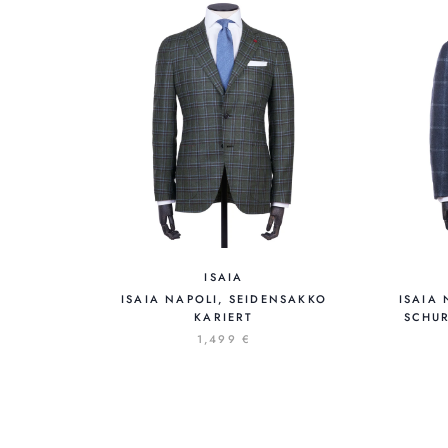
ISAIA
ISAIA NAPOLI, SEIDENSAKKO
ISAIA
KARIERT
SCHU
1,499 €