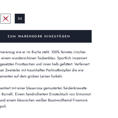
52
54
ZUM WARENKORB HINZUFÜGEN
eranzug wie er im Buche steht. 100% feinstes irisches
n einem wunderschönen Taubenblau. Sportlich inszeniert
gesetzten Fronttaschen und innen halb gefüttert. Verfeinert
ser Zweiteiler mit traumhaften Perlmuttknöpfen die wie
iamanten auf dem groben Leinen funkeln.
sentiert mit einer blaue-rosa gemusterten Seidenkrawatte
i Borrelli. Einem handrolliertem Einstecktuch von Simonnot
und einem klassischen weißen Baumwollhemd Finamore
poli.