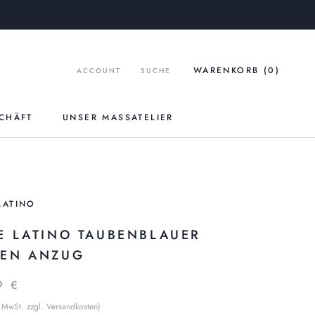
WARENKORB (
0
)
ACCOUNT
SUCHE
CHÄFT
UNSER MASSATELIER
UNSER MASSATELIER
LATINO
LE LATINO TAUBENBLAUER
NEN ANZUG
9 €
% MwSt. zzgl. Versandkosten)