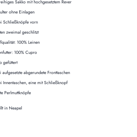
reihiges Sakko mit hochgesetztem Rever
ulter ohne Einlagen
i Schließknöpfe vorn
ten zweimal geschlitzt
ffqualität: 100% Leinen
enfutter: 100% Cupro
b gefüttert
i aufgesetzte abgerundete Fronttaschen
i Innentaschen, eine mit Schließknopf
te Perlmuttknöpfe
llt in Neapel