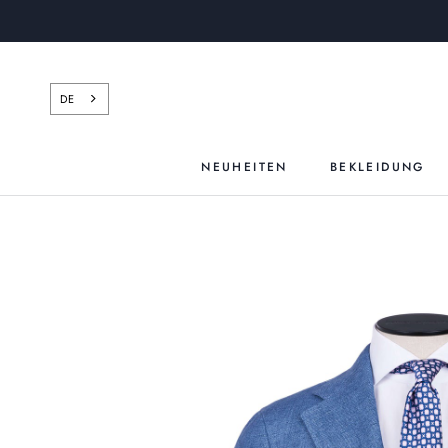
Zum
Inhalt
springen
DE
NEUHEITEN
BEKLEIDUNG
NEUHEITEN