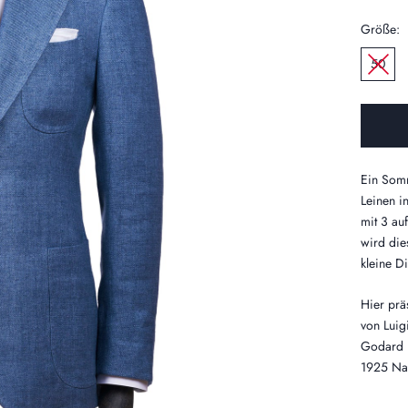
Größe:
50
Ein Somm
Leinen i
mit 3 auf
wird die
kleine D
Hier prä
von Luig
Godard 
1925 Na