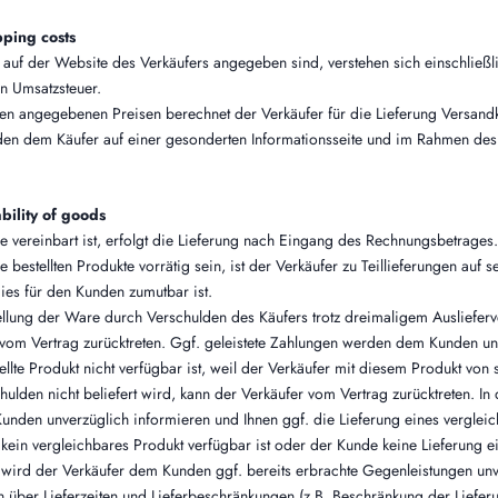
pping costs
ie auf der Website des Verkäufers angegeben sind, verstehen sich einschließl
en Umsatzsteuer.
den angegebenen Preisen berechnet der Verkäufer für die Lieferung Versand
en dem Käufer auf einer gesonderten Informationsseite und im Rahmen des
ability of goods
e vereinbart ist, erfolgt die Lieferung nach Eingang des Rechnungsbetrages.
lle bestellten Produkte vorrätig sein, ist der Verkäufer zu Teillieferungen auf 
dies für den Kunden zumutbar ist.
tellung der Ware durch Verschulden des Käufers trotz dreimaligem Auslieferv
vom Vertrag zurücktreten. Ggf. geleistete Zahlungen werden dem Kunden unve
llte Produkt nicht verfügbar ist, weil der Verkäufer mit diesem Produkt von 
ulden nicht beliefert wird, kann der Verkäufer vom Vertrag zurücktreten. In
unden unverzüglich informieren und Ihnen ggf. die Lieferung eines verglei
ein vergleichbares Produkt verfügbar ist oder der Kunde keine Lieferung e
wird der Verkäufer dem Kunden ggf. bereits erbrachte Gegenleistungen unve
 über Lieferzeiten und Lieferbeschränkungen (z.B. Beschränkung der Liefer