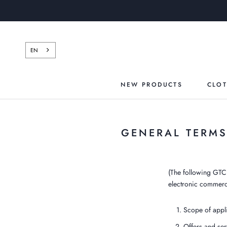
Skip
to
content
EN
NEW PRODUCTS
CLO
NEW
GENERAL TERMS
(The following GTC 
electronic commerc
Scope of appl
Offers and ser