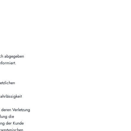
.
lich abgegeben
formiert.
etzlichen
ahrlässigkeit
, deren Verletzung
llung die
ung der Kunde
tragstypischen