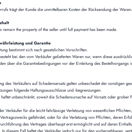
n
rrufs trägt der Kunde
die unmittelbaren Kosten der Rücksendung der Waren
ehalt
 remain the property of the seller until full payment has been made.
ährleistung und Garantie
tung bestimmt sich nach gesetzlichen Vorschriften.
 besteht bei den vom Verkäufer gelieferten Waren nur, wenn diese ausdrück
en über die Garantiebedingungen vor der Einleitung des Bestellvorgangs in
ung des Verkäufers auf Schadensersatz gelten unbeschadet der sonstigen ges
zungen folgende Haftungsausschlüsse und -begrenzungen.
 haftet unbeschränkt, soweit die Schadensursache auf Vorsatz oder grober F
der Verkäufer für die leicht fahrlässige Verletzung von wesentlichen Pflichten
Vertragszwecks gefährdet, oder für die Verletzung von Pflichten, deren Erfü
chführung des Vertrages überhaupt erst ermöglicht und auf deren Einhalt
. In diesem Fall haftet der Verkäufer jedoch nur für den vorhersehbaren, ver