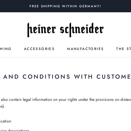
FREE SHIPPING WITHIN GERMANY!
THING
ACCESSORIES
MANUFACTORIES
THE S
 AND CONDITIONS WITH CUSTOM
also contain legal information on your rights under the provisions on dista
e).
ication
vice descriptions