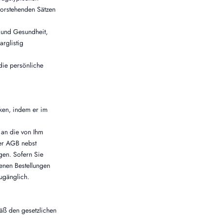
 vorstehenden Sätzen
 und Gesundheit,
rglistig
die persönliche
ken, indem er im
 an die von Ihm
der AGB nebst
gen. Sofern Sie
benen Bestellungen
ugänglich.
äß den gesetzlichen