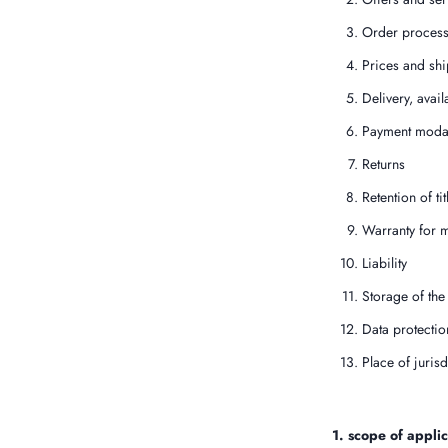
Order process
Prices and shi
Delivery, avail
Payment modal
Returns
Retention of tit
Warranty for m
Liability
Storage of the 
Data protectio
Place of juris
1. scope of applic