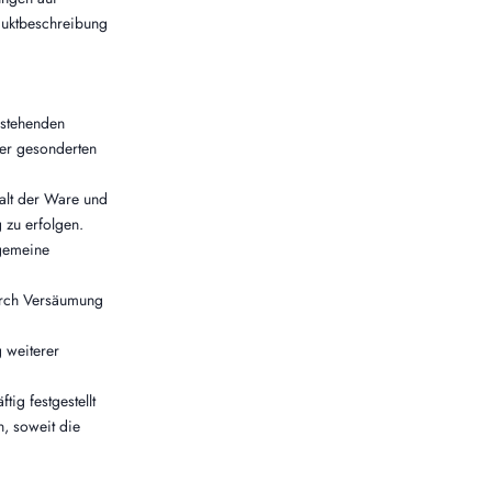
duktbeschreibung
 stehenden
ner gesonderten
alt der Ware und
 zu erfolgen.
lgemeine
durch Versäumung
 weiterer
ig festgestellt
, soweit die