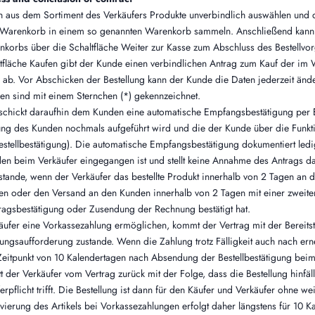
n aus dem Sortiment des Verkäufers Produkte unverbindlich auswählen und 
n Warenkorb in einem so genannten Warenkorb sammeln. Anschließend kann
nkorbs über die Schaltfläche Weiter zur Kasse zum Abschluss des Bestellvor
ltfläche Kaufen gibt der Kunde einen verbindlichen Antrag zum Kauf der im
 ab. Vor Abschicken der Bestellung kann der Kunde die Daten jederzeit änd
 sind mit einem Sternchen (*) gekennzeichnet.
 schickt daraufhin dem Kunden eine automatische Empfangsbestätigung per E
lung des Kunden nochmals aufgeführt wird und die der Kunde über die Funk
stellbestätigung). Die automatische Empfangsbestätigung dokumentiert ledi
en beim Verkäufer eingegangen ist und stellt keine Annahme des Antrags da
stande, wenn der Verkäufer das bestellte Produkt innerhalb von 2 Tagen an
en oder den Versand an den Kunden innerhalb von 2 Tagen mit einer zweiten
tragsbestätigung oder Zusendung der Rechnung bestätigt hat.
käufer eine Vorkassezahlung ermöglichen, kommt der Vertrag mit der Bereitst
ungsaufforderung zustande. Wenn die Zahlung trotz Fälligkeit auch nach ern
 Zeitpunkt von 10 Kalendertagen nach Absendung der Bestellbestätigung beim
tt der Verkäufer vom Vertrag zurück mit der Folge, dass die Bestellung hinfäl
erpflicht trifft. Die Bestellung ist dann für den Käufer und Verkäufer ohne we
rvierung des Artikels bei Vorkassezahlungen erfolgt daher längstens für 10 K