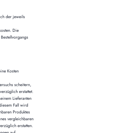
ich der jeweils
kosten. Die
 Bestellvorgangs
seine Kosten
ersuchs scheitern,
rzüglich erstattet.
seinem Lieferanten
 diesem Fall wird
chbaren Produktes
ines vergleichbaren
rzüglich erstatten.
ungen auf