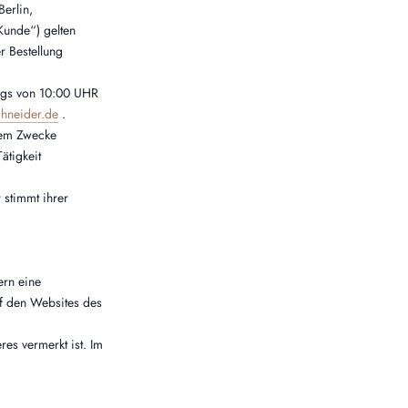
erlin,
Kunde“) gelten
r Bestellung
tags von 10:00 UHR
chneider.de
.
inem Zwecke
ätigkeit
 stimmt ihrer
ern eine
uf den Websites des
res vermerkt ist. Im