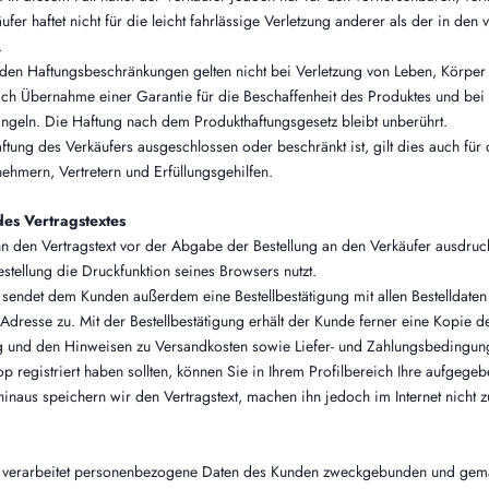
fer haftet nicht für die leicht fahrlässige Verletzung anderer als der in den
.
nden Haftungsbeschränkungen gelten nicht bei Verletzung von Leben, Körper
ch Übernahme einer Garantie für die Beschaffenheit des Produktes und bei a
geln. Die Haftung nach dem Produkthaftungsgesetz bleibt unberührt.
ftung des Verkäufers ausgeschlossen oder beschränkt ist, gilt dies auch für 
ehmern, Vertretern und Erfüllungsgehilfen.
es Vertragstextes
nn den Vertragstext vor der Abgabe der Bestellung an den Verkäufer ausdruc
Bestellung die Druckfunktion seines Browsers nutzt.
 sendet dem Kunden außerdem eine Bestellbestätigung mit allen Bestelldaten
dresse zu. Mit der Bestellbestätigung erhält der Kunde ferner eine Kopie 
 und den Hinweisen zu Versandkosten sowie Liefer- und Zahlungsbedingun
p registriert haben sollten, können Sie in Ihrem Profilbereich Ihre aufgege
inaus speichern wir den Vertragstext, machen ihn jedoch im Internet nicht z
r verarbeitet personenbezogene Daten des Kunden zweckgebunden und gem