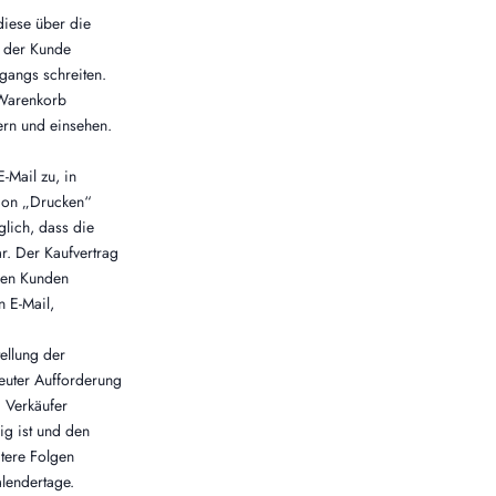
diese über die
 der Kunde
gangs schreiten.
 Warenkorb
ern und einsehen.
-Mail zu, in
tion „Drucken“
glich, dass die
r. Der Kaufvertrag
 den Kunden
 E-Mail,
ellung der
euter Aufforderung
 Verkäufer
lig ist und den
itere Folgen
alendertage.