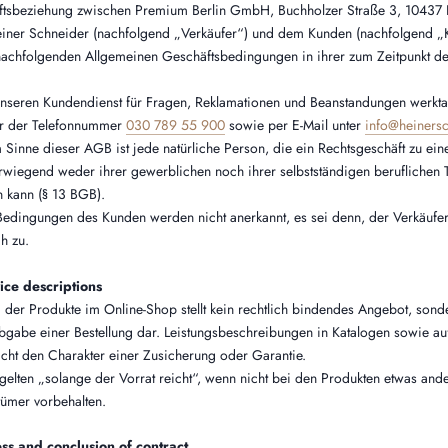
äftsbeziehung zwischen Premium Berlin GmbH, Buchholzer Straße 3, 10437 B
einer Schneider (nachfolgend „Verkäufer“) und dem Kunden (nachfolgend „
 nachfolgenden Allgemeinen Geschäftsbedingungen in ihrer zum Zeitpunkt de
 unseren Kundendienst für Fragen, Reklamationen und Beanstandungen werk
er der Telefonnummer
030 789 55 900
sowie per E-Mail unter
info@heiners
 Sinne dieser AGB ist jede natürliche Person, die ein Rechtsgeschäft zu e
rwiegend weder ihrer gewerblichen noch ihrer selbstständigen beruflichen T
 kann (§ 13 BGB).
edingungen des Kunden werden nicht anerkannt, es sei denn, der Verkäufer
h zu.
ice descriptions
g der Produkte im Online-Shop stellt kein rechtlich bindendes Angebot, sond
bgabe einer Bestellung dar. Leistungsbeschreibungen in Katalogen sowie a
icht den Charakter einer Zusicherung oder Garantie.
gelten „solange der Vorrat reicht“, wenn nicht bei den Produkten etwas ande
tümer vorbehalten.
ss and conclusion of contract