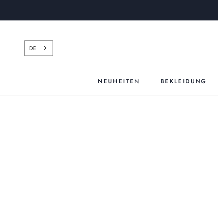
Zum
Inhalt
springen
DE
NEUHEITEN
BEKLEIDUNG
NEUHEITEN