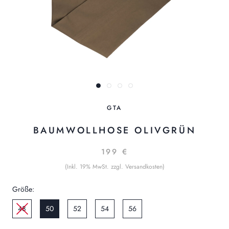
GTA
BAUMWOLLHOSE OLIVGRÜN
199 €
(Inkl. 19% MwSt. zzgl. Versandkosten)
Größe:
48
50
52
54
56