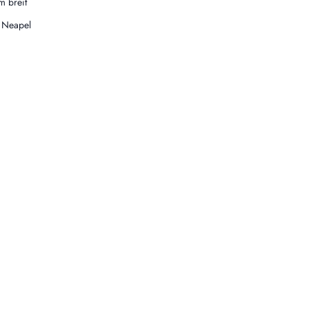
m breit
 Neapel