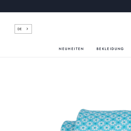
Zum
Inhalt
springen
DE
NEUHEITEN
BEKLEIDUNG
NEUHEITEN