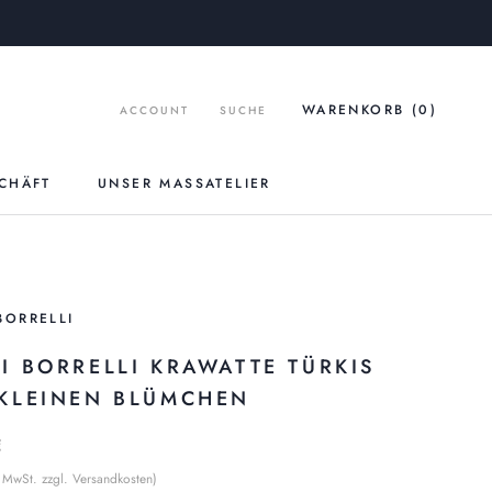
WARENKORB (
0
)
ACCOUNT
SUCHE
CHÄFT
UNSER MASSATELIER
UNSER MASSATELIER
BORRELLI
GI BORRELLI KRAWATTE TÜRKIS
 KLEINEN BLÜMCHEN
€
% MwSt. zzgl. Versandkosten)