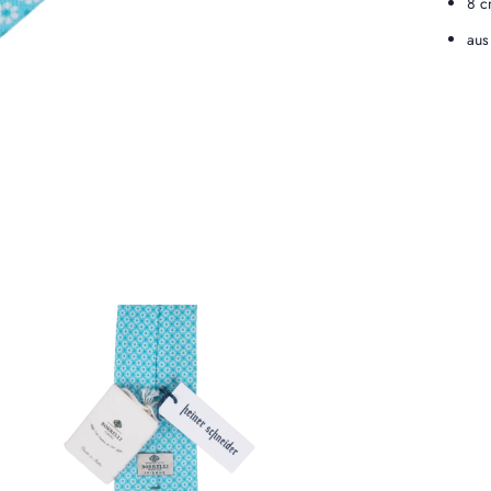
8 c
aus