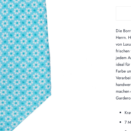
Die Borre
Herrn. H
von Luxu
frischen
jedem An
ideal fü
Farbe un
Verarbei
handwerkl
machen d
Gardero
Kra
7 M