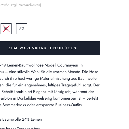
% MwSt. zzgl. Versandkosten)
50
52
ZUM WARENKORB HINZUFÜGEN
1949 Leinen-Baumwollhose Modell Courmayeur in
au – eine stilvolle Wahl für die warmen Monate. Die Hose
 durch ihre hochwertige Materialmischung aus Baumwolle
en, die für ein angenehmes, luftiges Tragegefühl sorgt. Der
Schnitt kombiniert Eleganz mit Lässigkeit, während der
Farbton in Dunkelblau vielseitig kombinierbar ist – perfekt
re Sommerlooks oder entspannte Business-Outfits.
 Baumwolle 24% Leinen
rem hoher Tragekomfort