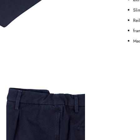
Sli
Rei
fra
Mad