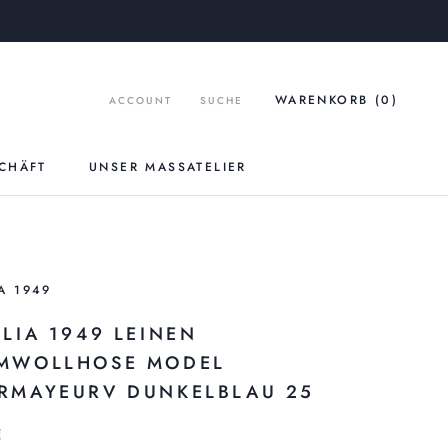
WARENKORB (
0
)
ACCOUNT
SUCHE
CHÄFT
UNSER MASSATELIER
UNSER MASSATELIER
A 1949
GLIA 1949 LEINEN
MWOLLHOSE MODEL
RMAYEURV DUNKELBLAU 25
€