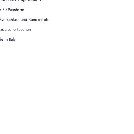
m Fit Passform
ßverschluss und Bundknöpfe
nzösische Taschen
e in Italy