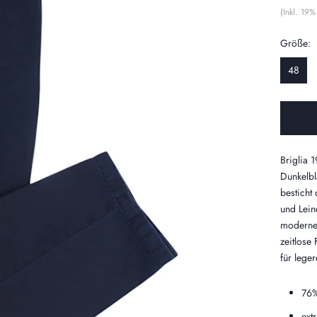
(Inkl. 19
Größe:
48
Briglia 
Dunkelbl
besticht
und Lein
moderne 
zeitlose 
für lege
76%
ext