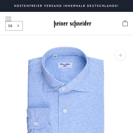
Zum
KOSTENFREIER VERSAND INNERHALB DEUTSCHLANDS!
Inhalt
springen
DE