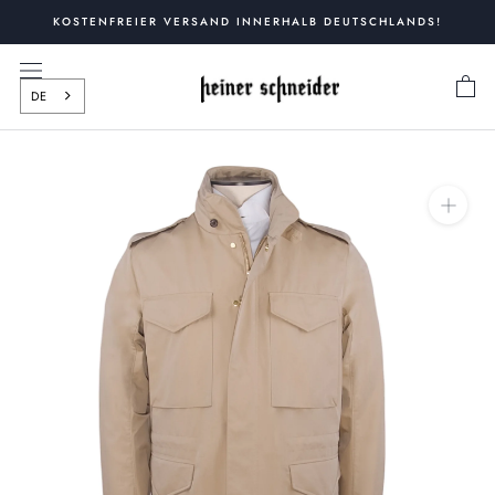
Zum
KOSTENFREIER VERSAND INNERHALB DEUTSCHLANDS!
Inhalt
springen
DE