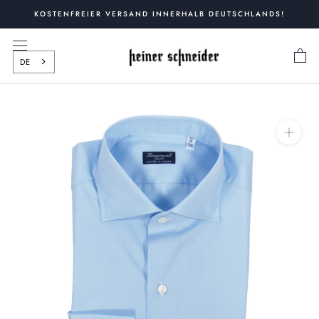
Zum
KOSTENFREIER VERSAND INNERHALB DEUTSCHLANDS!
Inhalt
springen
DE