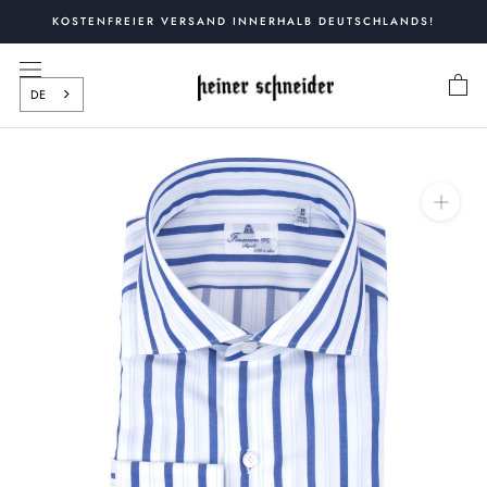
Zum
KOSTENFREIER VERSAND INNERHALB DEUTSCHLANDS!
Inhalt
springen
DE