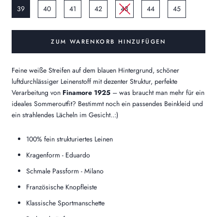
39
40
41
42
43
44
45
ZUM WARENKORB HINZUFÜGEN
Feine weiße Streifen auf dem blauen Hintergrund, schöner
luftdurchlässiger Leinenstoff mit dezenter Struktur, perfekte
Verarbeitung von
Finamore 1925
– was braucht man mehr für ein
ideales Sommeroutfit? Bestimmt noch ein passendes Beinkleid und
ein strahlendes Lächeln im Gesicht..:)
100% fein strukturiertes Leinen
Kragenform - Eduardo
Schmale Passform - Milano
Französische Knopfleiste
Klassische Sportmanschette