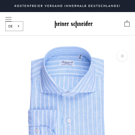
Zum
KOSTENFREIER VERSAND INNERHALB DEUTSCHLANDS!
Inhalt
springen
DE