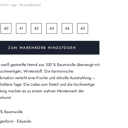
% MwSt. zzgl. Versandkosten)
40
41
42
43
44
45
ZUM WARENKORB HINZUFÜGEN
-weiß gestreifte Hemd aus 100 % Baumwolle überzeugt mit
ochwertigen, Winterstoff. Die harmonische
ination verleiht eine frische und stilvolle Ausstrahlung –
r kühlere Tage.
Die Liebe zum Detail und die hochwertige
tung machen es zu einem wahren Meisterwerk der
rkunst.
% Baumwolle
genform - Eduardo