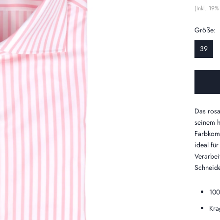
(Inkl. 19
Größe:
39
Das rosa
seinem h
Farbkomb
ideal fü
Verarbei
Schneide
100
Kra