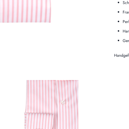
Sch
Fra
Per
Han
Ger
Handgefe