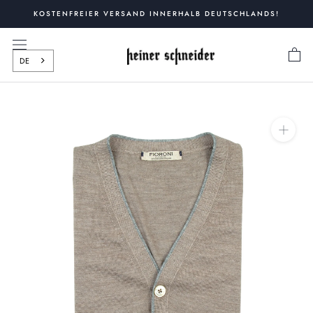
Zum
KOSTENFREIER VERSAND INNERHALB DEUTSCHLANDS!
Inhalt
springen
DE