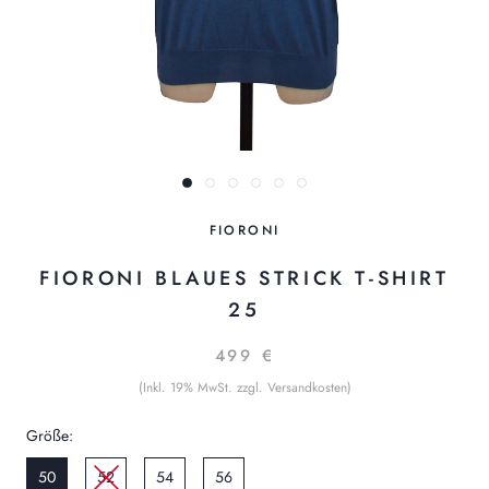
FIORONI
FIORONI BLAUES STRICK T-SHIRT
25
499 €
(Inkl. 19% MwSt. zzgl. Versandkosten)
Größe:
50
52
54
56