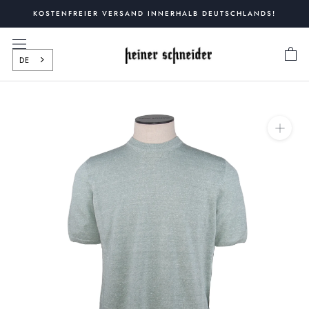
Zum
KOSTENFREIER VERSAND INNERHALB DEUTSCHLANDS!
Inhalt
springen
DE