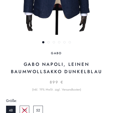
GABO
GABO NAPOLI, LEINEN
BAUMWOLLSAKKO DUNKELBLAU
899 €
(Inkl. 19% MwSt. zzgl. Versandkosten)
Größe:
48
50
52