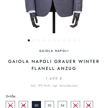
GAIOLA NAPOLI
GAIOLA NAPOLI GRAUER WINTER
FLANELL ANZUG
1,499 €
(Inkl. 19% MwSt. zzgl. Versandkosten)
Größe:
46
48
50
52
54
56
58