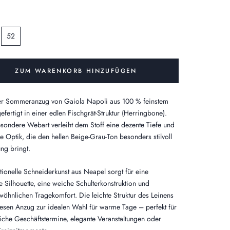
52
ZUM WARENKORB HINZUFÜGEN
er Sommeranzug von Gaiola Napoli aus 100 % feinstem
efertigt in einer edlen Fischgrät-Struktur (Herringbone).
sondere Webart verleiht dem Stoff eine dezente Tiefe und
e Optik, die den hellen Beige-Grau-Ton besonders stilvoll
ung bringt.
itionelle Schneiderkunst aus Neapel sorgt für eine
he Silhouette, eine weiche Schulterkonstruktion und
öhnlichen Tragekomfort. Die leichte Struktur des Leinens
esen Anzug zur idealen Wahl für warme Tage – perfekt für
che Geschäftstermine, elegante Veranstaltungen oder