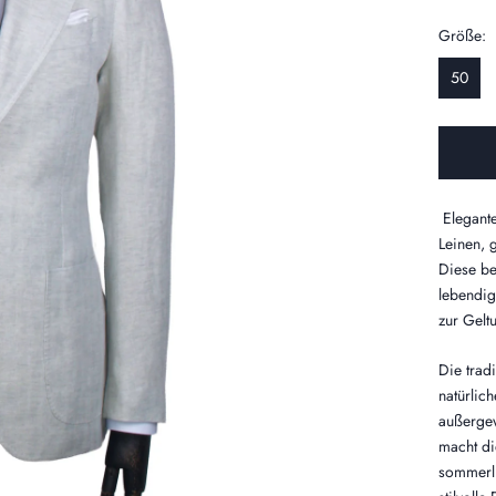
Größe:
50
Elegant
Leinen, g
Diese be
lebendig
zur Gelt
Die trad
natürlic
außergew
macht di
sommerli