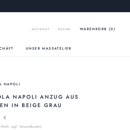
WARENKORB (
0
)
ACCOUNT
SUCHE
CHÄFT
UNSER MASSATELIER
UNSER MASSATELIER
A NAPOLI
OLA NAPOLI ANZUG AUS
NEN IN BEIGE GRAU
9 €
% MwSt. zzgl. Versandkosten)