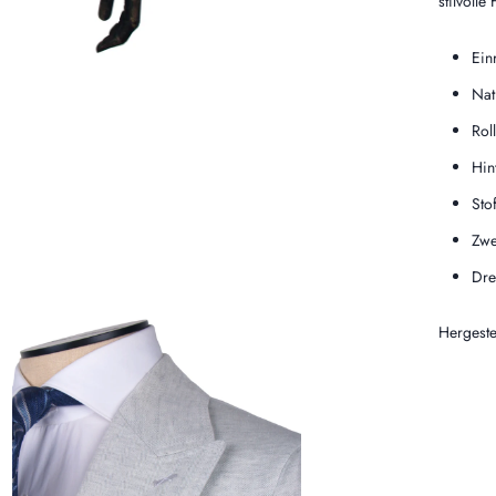
stilvolle
Ein
Nat
Rol
Hin
Sto
Zwe
Dre
Hergeste