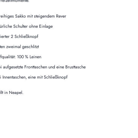
 Freizeitmomente.
reihiges Sakko mit steigendem Rever
ürliche Schulter ohne Einlage
lierter 2 Schließknopf
ten zweimal geschlitzt
ffqualität: 100 % Leinen
i aufgesetzte Fronttaschen und eine Brusttasche
i Innentaschen, eine mit Schließknopf
llt in Neapel.