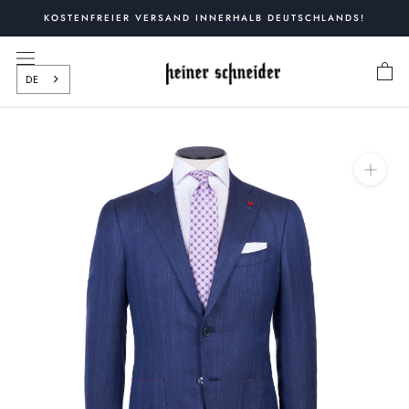
Zum
KOSTENFREIER VERSAND INNERHALB DEUTSCHLANDS!
Inhalt
springen
DE