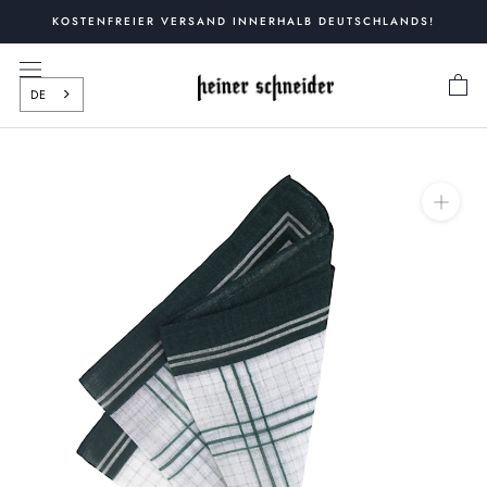
Zum
KOSTENFREIER VERSAND INNERHALB DEUTSCHLANDS!
Inhalt
springen
DE