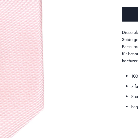
Diese el
Seide gef
Pastellro
für beso
hochwert
100
7 f
8 c
her