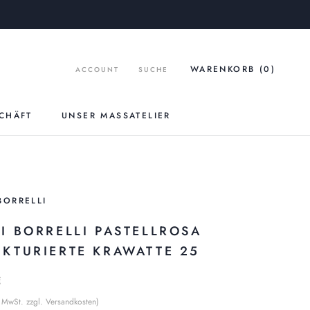
WARENKORB (
0
)
ACCOUNT
SUCHE
CHÄFT
UNSER MASSATELIER
UNSER MASSATELIER
BORRELLI
GI BORRELLI PASTELLROSA
UKTURIERTE KRAWATTE 25
€
% MwSt. zzgl. Versandkosten)