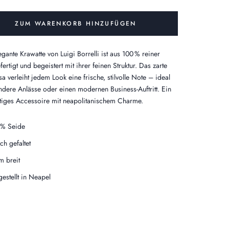
ZUM WARENKORB HINZUFÜGEN
egante Krawatte von Luigi Borrelli ist aus 100 % reiner
ertigt und begeistert mit ihrer feinen Struktur. Das zarte
sa verleiht jedem Look eine frische, stilvolle Note – ideal
ndere Anlässe oder einen modernen Business-Auftritt. Ein
iges Accessoire mit neapolitanischem Charme.
% Seide
ach gefaltet
m breit
gestellt in Neapel