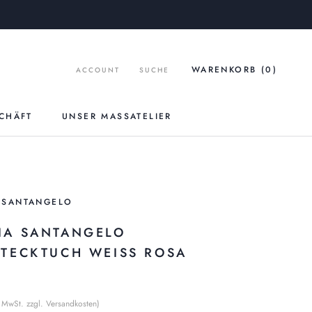
WARENKORB (
0
)
ACCOUNT
SUCHE
CHÄFT
UNSER MASSATELIER
UNSER MASSATELIER
 SANTANGELO
IA SANTANGELO
STECKTUCH WEISS ROSA
% MwSt. zzgl. Versandkosten)