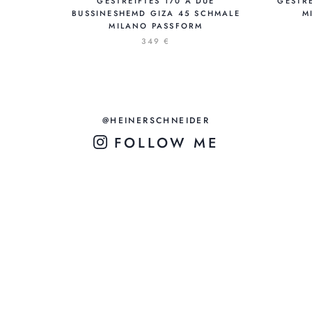
GESTREIFTES 170 A DUE
ESTREI
BUSSINESHEMD GIZA 45 SCHMALE
I
MILANO PASSFORM
349 €
@HEINERSCHNEIDER
FOLLOW ME