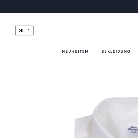
Zum
Inhalt
springen
DE
NEUHEITEN
BEKLEIDUNG
NEUHEITEN