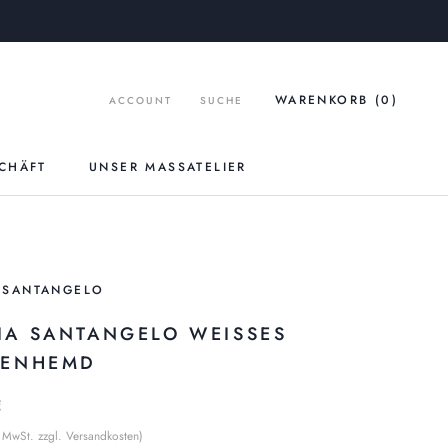
WARENKORB (
0
)
ACCOUNT
SUCHE
CHÄFT
UNSER MASSATELIER
UNSER MASSATELIER
 SANTANGELO
IA SANTANGELO WEISSES
NENHEMD
€
% MwSt. zzgl. Versandkosten)