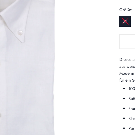
Größe:
38
Dieses
a
aus weic
Mode in 
für ein 
10
But
Fra
Kla
Per