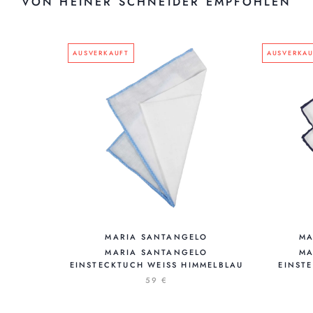
VON HEINER SCHNEIDER EMPFOHLEN
AUSVERKAUFT
AUSVERKAU
MARIA SANTANGELO
MA
MARIA SANTANGELO
MA
EINSTECKTUCH WEISS HIMMELBLAU
EINST
59 €