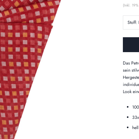
(Inkl. 19
Stoff:
Das Petr
sein stil
Hergeste
individue
Look ein
100
33
hel