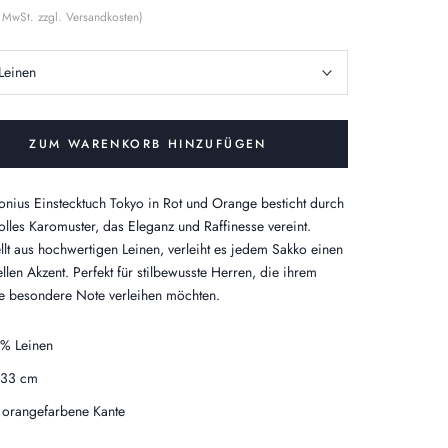
% MwSt. zzgl. Versandkosten)
Leinen
ZUM WARENKORB HINZUFÜGEN
onius Einstecktuch Tokyo in Rot und Orange besticht durch
volles Karomuster, das Eleganz und Raffinesse vereint.
llt aus hochwertigen Leinen, verleiht es jedem Sakko einen
llen Akzent. Perfekt für stilbewusste Herren, die ihrem
e besondere Note verleihen möchten.
% Leinen
x33 cm
l orangefarbene Kante