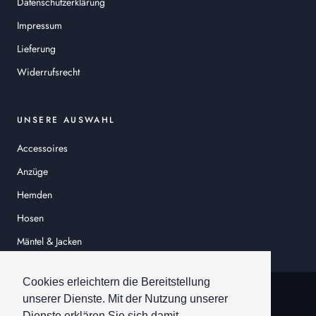
Datenschutzerklärung
Impressum
Lieferung
Widerrufsrecht
UNSERE AUSWAHL
Accessoires
Anzüge
Hemden
Hosen
Mäntel & Jacken
Sakkos
Cookies erleichtern die Bereitstellung
© HEINER SCHNEIDER
unserer Dienste. Mit der Nutzung unserer
Dienste erklären Sie sich damit