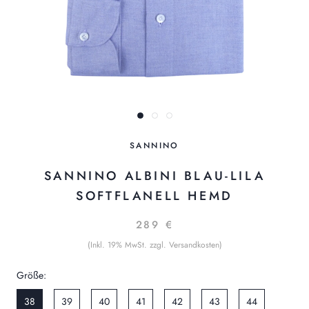
SANNINO
SANNINO ALBINI BLAU-LILA
SOFTFLANELL HEMD
289 €
(Inkl. 19% MwSt. zzgl. Versandkosten)
Größe:
38
39
40
41
42
43
44