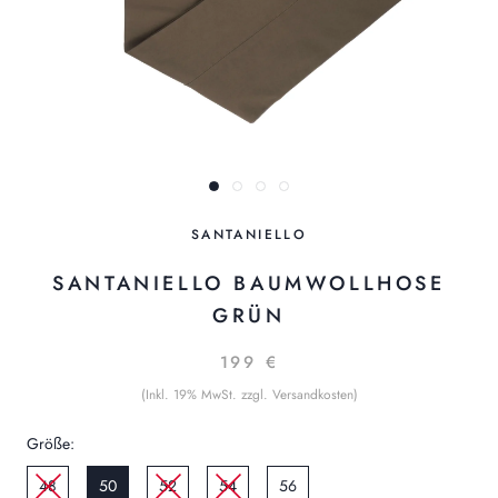
SANTANIELLO
SANTANIELLO BAUMWOLLHOSE
GRÜN
199 €
(Inkl. 19% MwSt. zzgl. Versandkosten)
Größe:
48
50
52
54
56