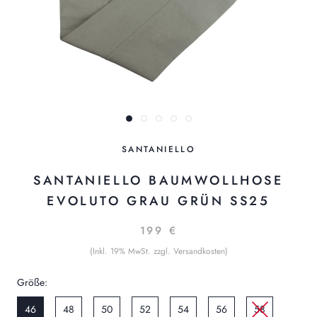
SANTANIELLO
SANTANIELLO BAUMWOLLHOSE
EVOLUTO GRAU GRÜN SS25
199 €
(Inkl. 19% MwSt. zzgl. Versandkosten)
Größe:
46
48
50
52
54
56
58