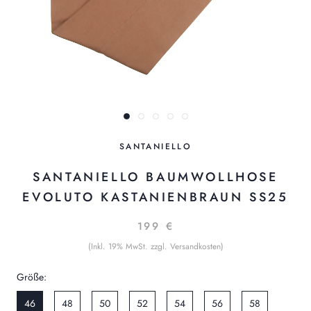
SANTANIELLO
SANTANIELLO BAUMWOLLHOSE
EVOLUTO KASTANIENBRAUN SS25
199 €
(Inkl. 19% MwSt. zzgl. Versandkosten)
Größe:
46
48
50
52
54
56
58