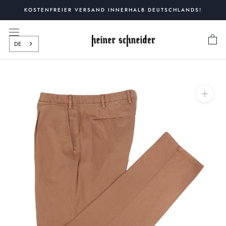
Zum
KOSTENFREIER VERSAND INNERHALB DEUTSCHLANDS!
Inhalt
springen
DE