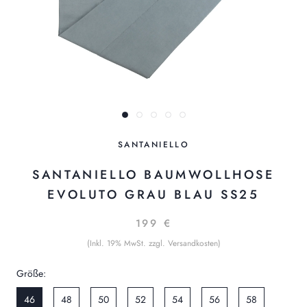
SANTANIELLO
SANTANIELLO BAUMWOLLHOSE
EVOLUTO GRAU BLAU SS25
199 €
(Inkl. 19% MwSt. zzgl. Versandkosten)
Größe:
46
48
50
52
54
56
58