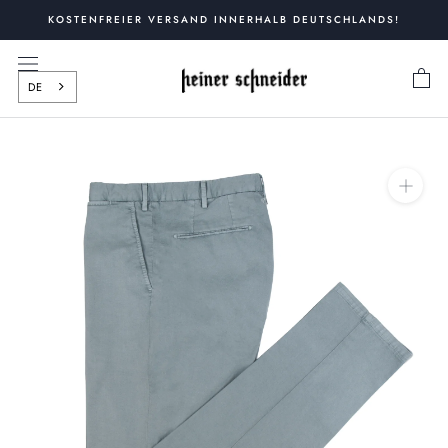
Zum
KOSTENFREIER VERSAND INNERHALB DEUTSCHLANDS!
Inhalt
springen
DE