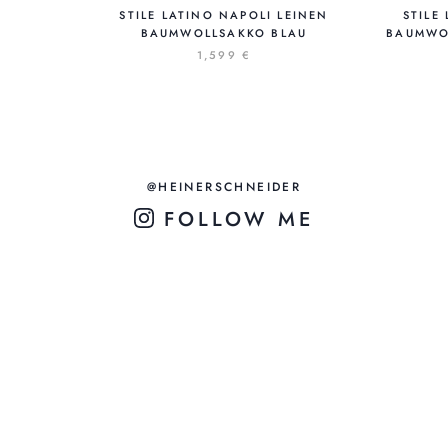
STILE LATINO NAPOLI LEINEN
STILE
BAUMWOLLSAKKO BLAU
BAUMWO
1,599 €
@HEINERSCHNEIDER
FOLLOW ME