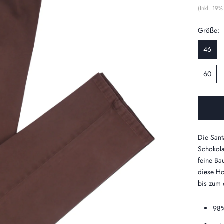
(Inkl. 19
Größe:
46
60
Die Sant
Schokola
feine Ba
diese Ho
bis zum 
98%