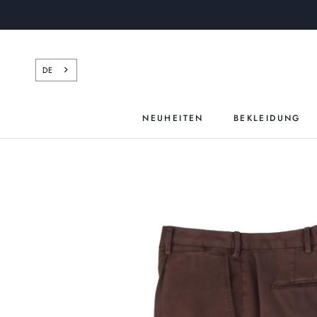
Zum
Inhalt
springen
DE
NEUHEITEN
BEKLEIDUNG
NEUHEITEN