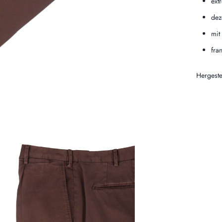
ext
dez
mit
fra
Hergestell