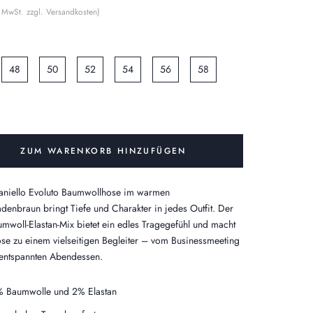
% MwSt. zzgl. Versandkosten)
48
50
52
54
56
58
ZUM WARENKORB HINZUFÜGEN
aniello Evoluto Baumwollhose im warmen
denbraun bringt Tiefe und Charakter in jedes Outfit. Der
umwoll-Elastan-Mix bietet ein edles Tragegefühl und macht
se zu einem vielseitigen Begleiter – vom Businessmeeting
entspannten Abendessen.
 Baumwolle und 2% Elastan