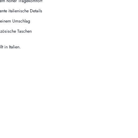
rem hoher Tragekomfort
ente italienische Details
 einem Umschlag
nzösische Taschen
t in Italien.