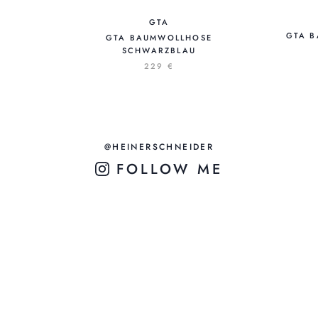
GTA
GTA B
GTA BAUMWOLLHOSE
SCHWARZBLAU
229 €
@HEINERSCHNEIDER
FOLLOW ME