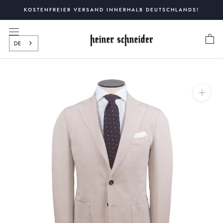
Zum
KOSTENFREIER VERSAND INNERHALB DEUTSCHLANDS!
Inhalt
springen
DE