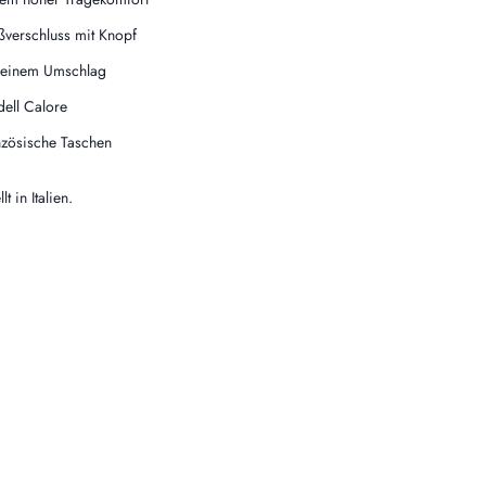
ßverschluss mit Knopf
 einem Umschlag
ell Calore
nzösische Taschen
t in Italien.