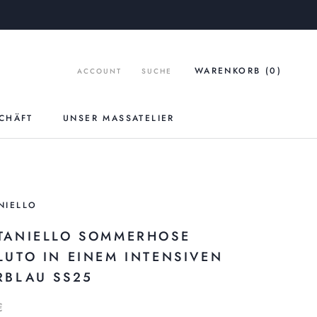
WARENKORB (
0
)
ACCOUNT
SUCHE
CHÄFT
UNSER MASSATELIER
UNSER MASSATELIER
NIELLO
TANIELLO SOMMERHOSE
LUTO IN EINEM INTENSIVEN
RBLAU SS25
€