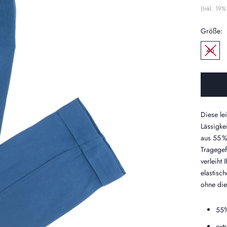
(Inkl. 19
Größe:
46
Diese le
Lässigke
aus
55 %
Tragegef
verleiht
elastisc
ohne die
55%
ext