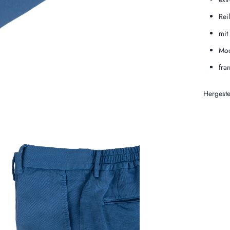
Rei
mit
Mod
fra
Hergestell