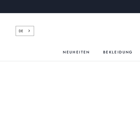
Zum
Inhalt
springen
DE
NEUHEITEN
BEKLEIDUNG
NEUHEITEN