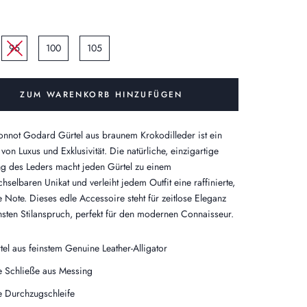
95
100
105
ZUM WARENKORB HINZUFÜGEN
nnot Godard Gürtel aus braunem Krokodilleder ist ein
 von Luxus und Exklusivität. Die natürliche, einzigartige
g des Leders macht jeden Gürtel zu einem
hselbaren Unikat und verleiht jedem Outfit eine raffinierte,
e Note. Dieses edle Accessoire steht für zeitlose Eleganz
sten Stilanspruch, perfekt für den modernen Connaisseur.
tel aus feinstem Genuine Leather-Alligator
e Schließe aus Messing
e Durchzugschleife