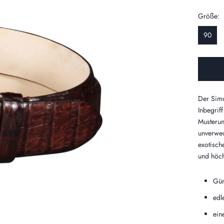
Größe:
90
Der Simo
Inbegriff
Musterun
unverwec
exotisch
und höch
Gür
edl
ein