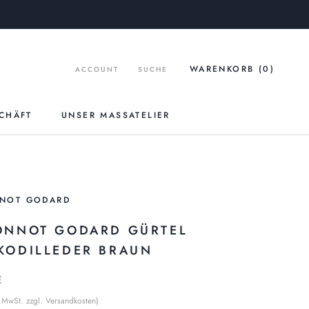
WARENKORB (
0
)
ACCOUNT
SUCHE
CHÄFT
UNSER MASSATELIER
UNSER MASSATELIER
NOT GODARD
ONNOT GODARD GÜRTEL
KODILLEDER BRAUN
€
% MwSt. zzgl. Versandkosten)