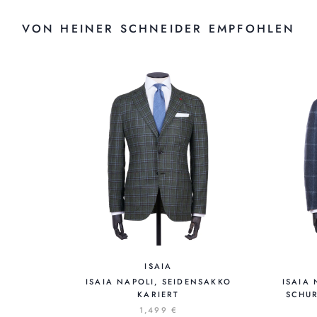
VON HEINER SCHNEIDER EMPFOHLEN
ISAIA
ISAIA NAPOLI, SEIDENSAKKO
ISAIA
KARIERT
SCHU
1,499 €