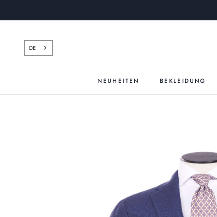
Zum
Inhalt
springen
DE
NEUHEITEN
BEKLEIDUNG
NEUHEITEN