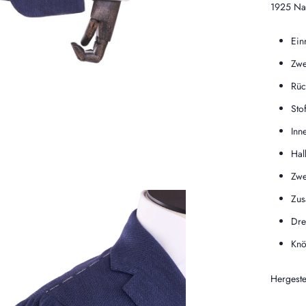
1925 Na
Ein
Zwe
Rüc
Sto
Inn
Hal
Zwe
Zus
Dre
Knö
Hergeste