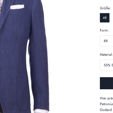
Größe:
48
Form:
8R
Material:
55% S
Hier prä
Petroniu
Godard 