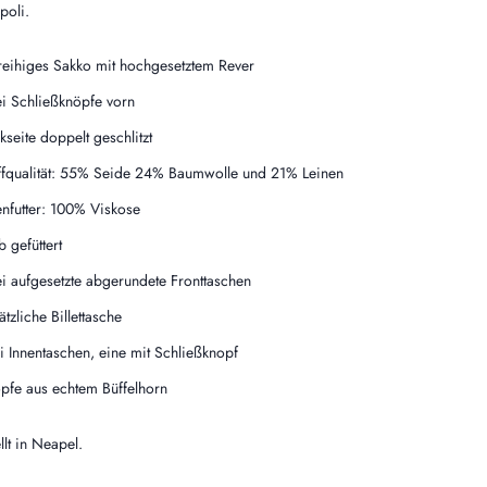
poli.
reihiges Sakko mit hochgesetztem Rever
i Schließknöpfe vorn
kseite doppelt geschlitzt
ffqualität: 55% Seide 24% Baumwolle und 21% Leinen
enfutter: 100% Viskose
b gefüttert
i aufgesetzte abgerundete Fronttaschen
ätzliche Billettasche
i Innentaschen, eine mit Schließknopf
pfe aus echtem Büffelhorn
llt in Neapel.