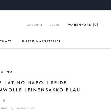
WARENKORB (
0
)
ACCOUNT
SUCHE
CHÄFT
UNSER MASSATELIER
UNSER MASSATELIER
LATINO
E LATINO NAPOLI SEIDE
MWOLLE LEINENSAKKO BLAU
9 €
% MwSt. zzgl. Versandkosten)