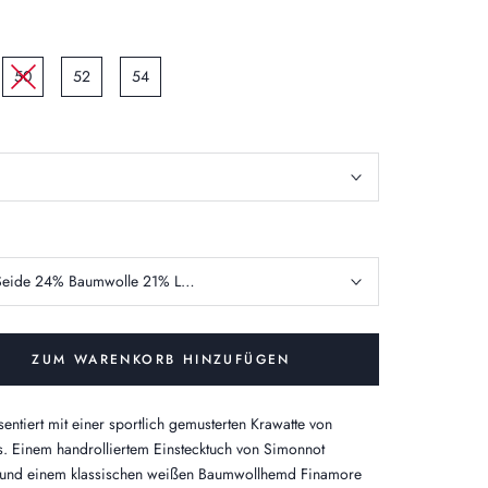
50
52
54
eide 24% Baumwolle 21% Leinen
ZUM WARENKORB HINZUFÜGEN
sentiert mit einer sportlich gemusterten Krawatte von
s. Einem handrolliertem Einstecktuch von Simonnot
und einem klassischen weißen Baumwollhemd Finamore