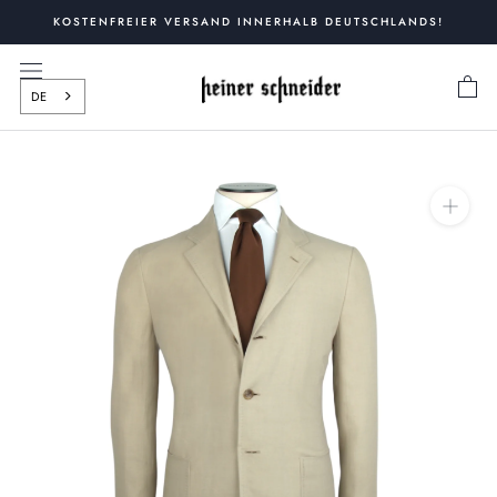
Zum
KOSTENFREIER VERSAND INNERHALB DEUTSCHLANDS!
Inhalt
springen
DE