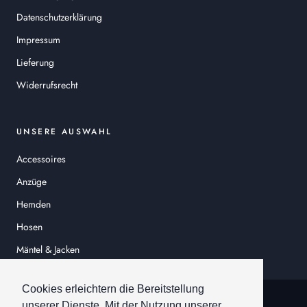
Datenschutzerklärung
Impressum
Lieferung
Widerrufsrecht
UNSERE AUSWAHL
Accessoires
Anzüge
Hemden
Hosen
Mäntel & Jacken
Sakkos
Cookies erleichtern die Bereitstellung
© HEINER SCHNEIDER
unserer Dienste. Mit der Nutzung unserer