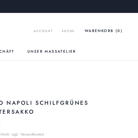
WARENKORB (
0
)
ACCOUNT
SUCHE
CHÄFT
UNSER MASSATELIER
UNSER MASSATELIER
O NAPOLI SCHILFGRÜNES
TERSAKKO
€
% MwSt. zzgl. Versandkosten)