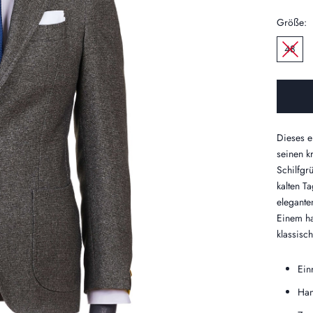
Größe:
48
Dieses e
seinen k
Schilfgr
kalten Ta
elegante
Einem ha
klassis
Ein
Han