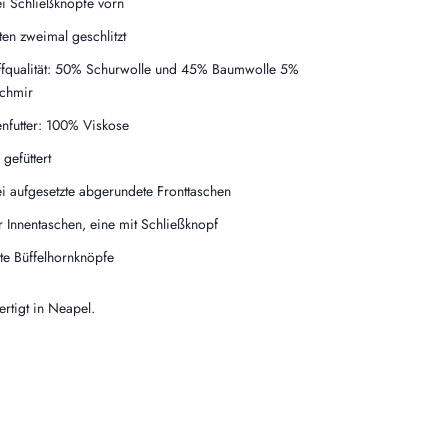
i Schließknöpfe vorn
ten zweimal geschlitzt
ffqualität: 50% Schurwolle und 45% Baumwolle 5%
chmir
enfutter: 100% Viskose
 gefüttert
i aufgesetzte abgerundete Fronttaschen
r Innentaschen, eine mit Schließknopf
te Büffelhornknöpfe
rtigt in Neapel.