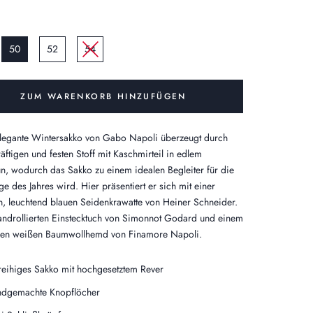
50
52
54
ZUM WARENKORB HINZUFÜGEN
legante Wintersakko von Gabo Napoli überzeugt durch
räftigen und festen Stoff mit Kaschmirteil in edlem
ün, wodurch das Sakko zu einem idealen Begleiter für die
ge des Jahres wird. Hier präsentiert er sich mit einer
n, leuchtend blauen Seidenkrawatte von Heiner Schneider.
ndrollierten Einstecktuch von Simonnot Godard und einem
chen weißen Baumwollhemd von Finamore Napoli.
reihiges Sakko mit hochgesetztem Rever
dgemachte Knopflöcher