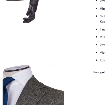
Zwe
Hin
Sto
Kas
Inn
Voll
Zwe
Vie
Ech
Handgefe